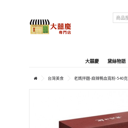
大囍慶
黛絲物語
台灣美食
老媽拌麵-麻辣鴨血寬粉-540克