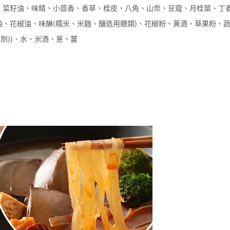
鹽、菜籽油、味精、小茴香、香草、桂皮、八角、山奈、豆蔻、月桂葉、丁
油、花椒油、味醂(糯米、米麴、釀造用糖類)、花椒粉、黃酒、草果粉、
化劑))、水、米酒、蔥、薑