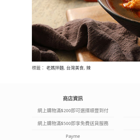
標籤：
老媽拌麵
,
台灣美食
,
辣
商店資訊
網上購物滿$200即可選擇順豐到付
網上購物滿$500即享免費送貨服務
Payme