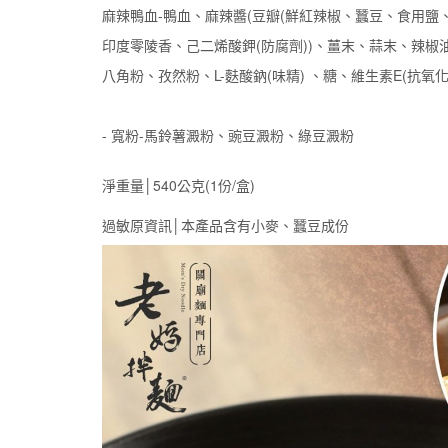
麻辣鴨血-鴨血、麻辣醬(豆瓣(鮮紅辣椒、蠶豆、食用
印度零陵香、己二烯酸鉀(防腐劑))、薑末、蒜末、辣椒
八角粉、孜然粉、L-麩酸鈉(味精) 、糖、維生素E(抗氧
- 寬粉-馬鈴薯澱粉、豌豆澱粉、綠豆澱粉
淨重量│540公克(1份/盒)
過敏原資訊│本產品含有小麥、蠶豆成份