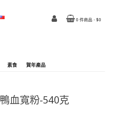
語系
0 件商品 - $0
素食
賀年產品
鴨血寬粉-540克