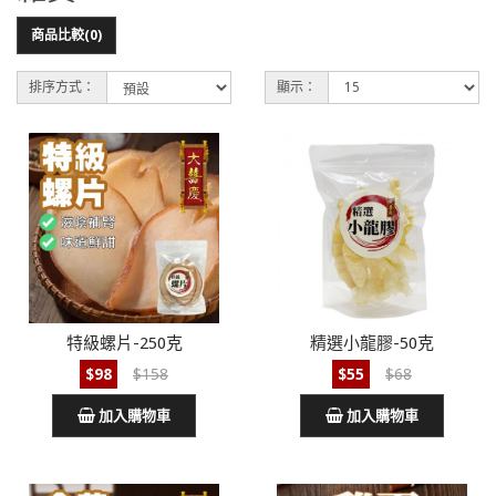
商品比較(0)
排序方式：
顯示：
特級螺片-250克
精選小龍膠-50克
$98
$158
$55
$68
加入購物車
加入購物車