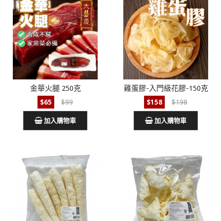
金華火腿 250克
雞蛋膠-入門級花膠-150克
$65
$99
$158
$198
加入購物車
加入購物車