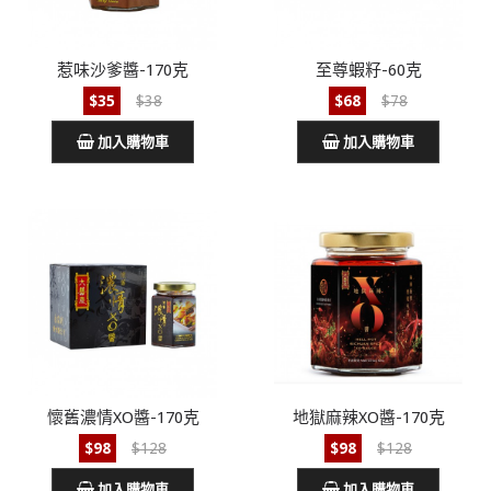
惹味沙爹醬-170克
至尊蝦籽-60克
$35
$38
$68
$78
加入購物車
加入購物車
懷舊濃情XO醬-170克
地獄麻辣XO醬-170克
$98
$128
$98
$128
加入購物車
加入購物車